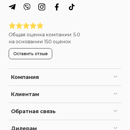
Общая оценка компании:
5.0
на основании
150 оценок
Оставить отзыв
Компания
О нас
Портфолио
Вакансии
Сертификаты и лицензии
Реквизиты
Клиентам
Сервисное обслуживание
Как сделать заказ
Оплата
Доставка
Статьи
Карта сайта
Обратная связь
Задать вопрос
Предложить доработку
Дилерам