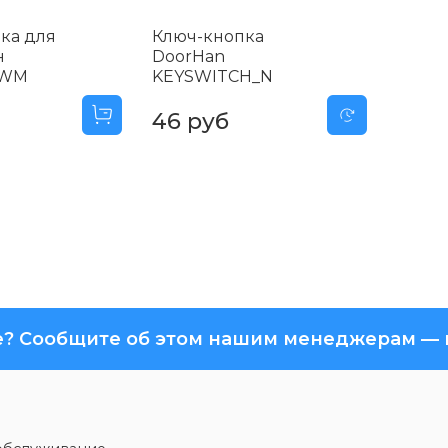
ка для
Ключ-кнопка
н
DoorHan
SWM
KEYSWITCH_N
46 руб
? Сообщите об этом нашим менеджерам — м