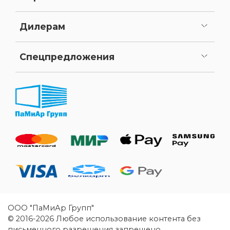
Задать вопрос
Предложить доработку
Дилерам
Как стать нашим дилером
Личный кабинет
Спецпредложения
Уценка
ООО "ПаМиАр Групп"
© 2016-2026 Любое использование контента без
письменного разрешения запрещено