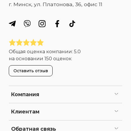
г. Минск, ул. Платонова, 36, офис 11
Общая оценка компании:
5.0
на основании
150 оценок
Оставить отзыв
Компания
О нас
Портфолио
Вакансии
Сертификаты и лицензии
Реквизиты
Клиентам
Сервисное обслуживание
Как сделать заказ
Оплата
Доставка
Статьи
Карта сайта
Обратная связь