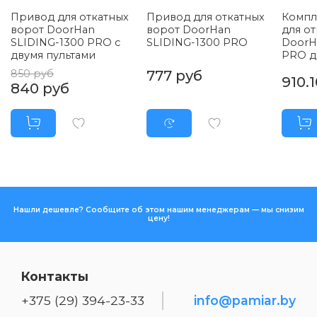
Привод для откатных
Привод для откатных
Компл
ворот DoorHan
ворот DoorHan
для о
SLIDING-1300 PRO с
SLIDING-1300 PRO
DoorH
двумя пультами
PRO д
850 руб
777 руб
910.
840 руб
Нашли дешевле? Сообщите об этом нашим менеджерам — мы снизим
цену!
Контакты
+375 (29) 394-23-33
info@pamiar.by