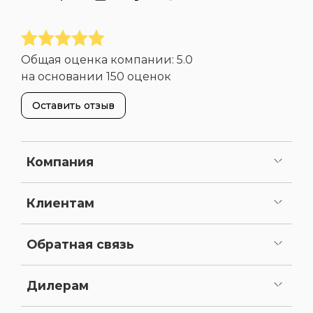
Общая оценка компании:
5.0
на основании
150 оценок
Оставить отзыв
Компания
О нас
Портфолио
Вакансии
Сертификаты и лицензии
Реквизиты
Клиентам
Сервисное обслуживание
Как сделать заказ
Оплата
Доставка
Статьи
Карта сайта
Обратная связь
Задать вопрос
Предложить доработку
Дилерам
Как стать нашим дилером
Личный кабинет