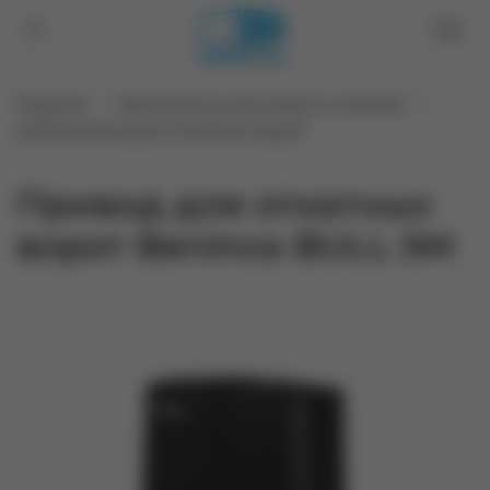
Главная
Автоматика для ворот и роллет
Автоматика для откатных ворот
Привод для откатных
ворот Beninca BULL 5M