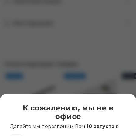
Комплектация
Инструкции
Сопутствующие товары
Новинка
Хит продаж
Лучшая
К сожалению, мы не в
офисе
Давайте мы перезвоним Вам
10 августа
в
Зубчатая рейка
Зубчатая рейка для
Зубчат