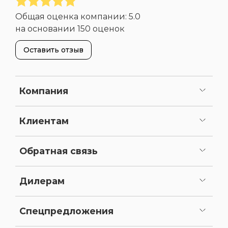
Общая оценка компании:
5.0
на основании
150 оценок
Оставить отзыв
Компания
О нас
Портфолио
Вакансии
Сертификаты и лицензии
Реквизиты
Клиентам
Сервисное обслуживание
Как сделать заказ
Оплата
Доставка
Статьи
Карта сайта
Обратная связь
Задать вопрос
Предложить доработку
Дилерам
Как стать нашим дилером
Личный кабинет
Спецпредложения
Уценка