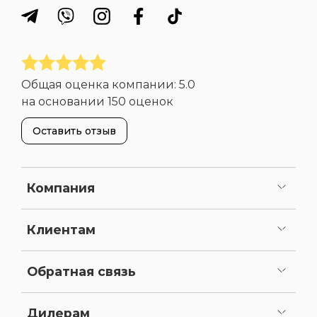
Общая оценка компании:
5.0
на основании
150 оценок
Оставить отзыв
Компания
О нас
Портфолио
Вакансии
Сертификаты и лицензии
Реквизиты
Клиентам
Сервисное обслуживание
Как сделать заказ
Оплата
Доставка
Статьи
Карта сайта
Обратная связь
Задать вопрос
Предложить доработку
Дилерам