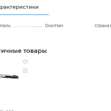
арактеристики
итель
DoorHan
Страна
гичные товары